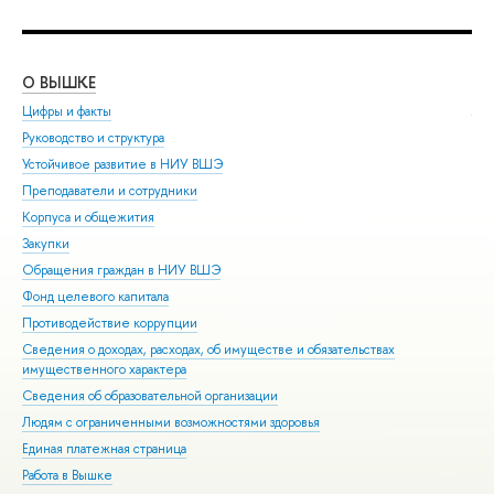
О ВЫШКЕ
ОБ
Цифры и факты
Ли
Руководство и структура
Дов
Устойчивое развитие в НИУ ВШЭ
Ол
Преподаватели и сотрудники
При
Корпуса и общежития
Вы
Закупки
При
Обращения граждан в НИУ ВШЭ
Асп
Фонд целевого капитала
Доп
Противодействие коррупции
Цен
Сведения о доходах, расходах, об имуществе и обязательствах
Биз
имущественного характера
Обр
Сведения об образовательной организации
Обр
Людям с ограниченными возможностями здоровья
Единая платежная страница
Работа в Вышке