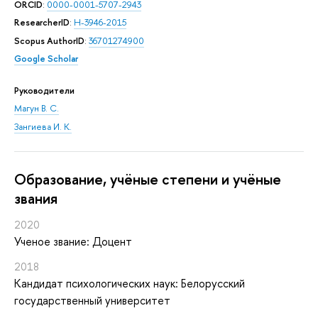
ORCID
:
0000-0001-5707-2943
ResearcherID
:
H-3946-2015
Scopus AuthorID
:
36701274900
Google Scholar
Руководители
Магун В. С.
Зангиева И. К.
Oбразование, учёные степени и учёные
звания
2020
Ученое звание: Доцент
2018
Кандидат психологических наук: Белорусский
государственный университет