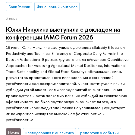
Банк России
Финансовый конгресс
3 июля
Юлия Никулина выступила с докладом на
конференции IAMO Forum 2026
18 июня Юлия Никулина выступила с докладом «Subsidy Effects on
Productivity and Technical Efficiency of Corporate Dairy Farms in the
Russian Federation». В рамках круглого стола «Advanced Quantitative
Approaches for Assessing Agricultural Market Resilience, International
Trade Sustainability, and Global Food Security» обсуждалась связь
результатов представленного исследования с концепцией
устойчивости сельхозпроизводителей, в частности: увеличили ли
субсидии устойчивость сельхозпредприятий за счет повышения
производительности; поскольку влияние субсидий на техническую
эффективность не было подтверждено, означает ли это, что
устойчивость производителей также не увеличилась; существует
ли компромисс между технической эффективностью и
устойчивостью.
Наука
исследования и аналитика
репортаж о событии