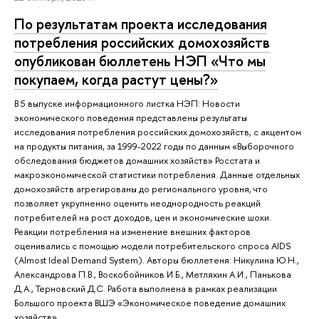
По результатам проекта исследования
потребления российских домохозяйств
опубликован бюллетень НЭП «Что мы
покупаем, когда растут цены?»
В 5 выпуске информационного листка НЭП: Новости
экономического поведения представлены результаты
исследования потребления российских домохозяйств, с акцентом
на продукты питания, за 1999-2022 годы по данным «Выборочного
обследования бюджетов домашних хозяйств» Росстата и
макроэкономической статистики потребления. Данные отдельных
домохозяйств агрегированы до регионального уровня, что
позволяет укрупненно оценить неоднородность реакций
потребителей на рост доходов, цен и экономические шоки.
Реакции потребления на изменение внешних факторов
оценивались с помощью модели потребительского спроса AIDS
(Almost Ideal Demand System). Авторы бюллетеня: Никулина Ю.Н.,
Александрова П.В., Воскобойников И.Б., Метляхин А.И., Панькова
Д.А., Терновский Д.С. Работа выполнена в рамках реализации
Большого проекта ВШЭ «Экономическое поведение домашних
хозяйств».