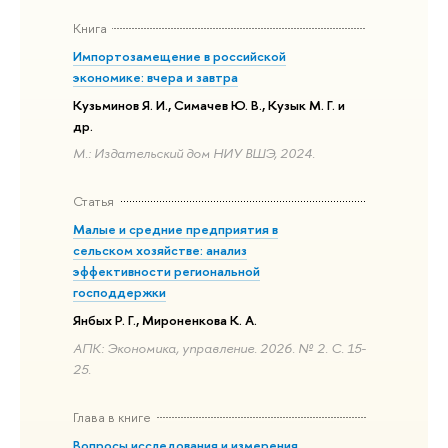
Книга
Импортозамещение в российской
экономике: вчера и завтра
Кузьминов Я. И., Симачев Ю. В., Кузык М. Г. и
др.
М.: Издательский дом НИУ ВШЭ, 2024.
Статья
Малые и средние предприятия в
сельском хозяйстве: анализ
эффективности региональной
господдержки
Янбых Р. Г., Мироненкова К. А.
АПК: Экономика, управление. 2026. № 2. С. 15-
25.
Глава в книге
Вопросы исследования и измерения