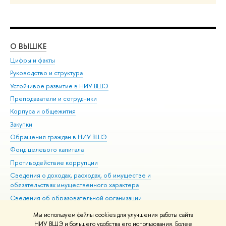
О ВЫШКЕ
ОБ
Цифры и факты
Ли
Руководство и структура
Дов
Устойчивое развитие в НИУ ВШЭ
Ол
Преподаватели и сотрудники
При
Корпуса и общежития
Вы
Закупки
При
Обращения граждан в НИУ ВШЭ
Ас
Фонд целевого капитала
До
Противодействие коррупции
Цен
Сведения о доходах, расходах, об имуществе и
Би
обязательствах имущественного характера
Об
Сведения об образовательной организации
Обр
Людям с ограниченными возможностями здоровья
Мы используем файлы cookies для улучшения работы сайта
Единая платежная страница
НИУ ВШЭ и большего удобства его использования. Более