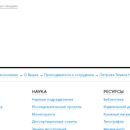
ных секциях
экономики»
→
О Вышке
→
Преподаватели и сотрудники
→
Петрова Татьяна 
НАУКА
РЕСУРСЫ
Научные подразделения
Библиотека
ка
Исследовательские проекты
Издательский 
Мониторинги
Книжный магаз
Диссертационные советы
Типография
Защиты диссертаций
Медиацентр