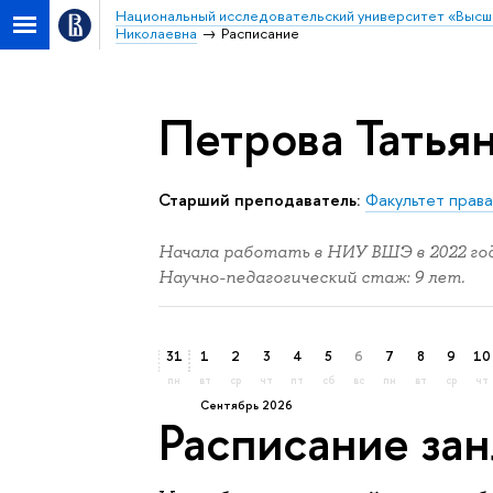
Национальный исследовательский университет «Высш
Николаевна
Расписание
Петрова Татья
Старший преподаватель:
Факультет прав
Начала работать в НИУ ВШЭ в 2022 год
Научно-педагогический стаж: 9 лет.
31
1
2
3
4
5
6
7
8
9
10
пн
вт
ср
чт
пт
сб
вс
пн
вт
ср
чт
сентябрь 2026
Расписание за