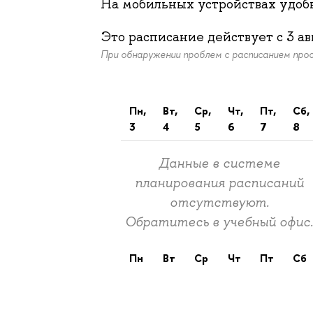
На мобильных устройствах удо
Это расписание действует c
3 ав
При обнаружении проблем с расписанием пр
пн,
вт,
ср,
чт,
пт,
сб,
3
4
5
6
7
8
Данные в системе
планирования расписаний
отсутствуют.
Обратитесь в учебный офис
пн
вт
ср
чт
пт
сб