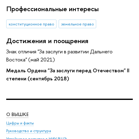
Профессиональные интересы
конституционное право
земельное право
Достижения и поощрения
Знак отличия "За заслуги в развитии Дальнего
Востока" (май 2021)
Медаль Ордена "За заслуги перед Отечеством" II
степени (сентябрь 2018)
О ВЫШКЕ
ОБ
Цифры и факты
Ли
Руководство и структура
Дов
Устойчивое развитие в НИУ ВШЭ
Ол