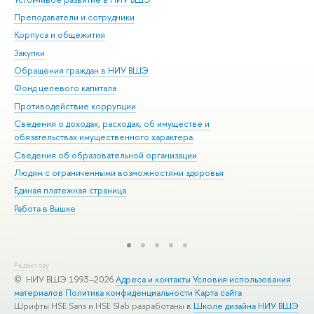
Преподаватели и сотрудники
При
Корпуса и общежития
Вы
Закупки
При
Обращения граждан в НИУ ВШЭ
Ас
Фонд целевого капитала
До
Противодействие коррупции
Цен
Сведения о доходах, расходах, об имуществе и
Би
обязательствах имущественного характера
Об
Сведения об образовательной организации
Обр
Людям с ограниченными возможностями здоровья
Единая платежная страница
Работа в Вышке
Редактору
© НИУ ВШЭ 1993–2026
Адреса и контакты
Условия использования
материалов
Политика конфиденциальности
Карта сайта
Шрифты HSE Sans и HSE Slab разработаны в
Школе дизайна НИУ ВШЭ