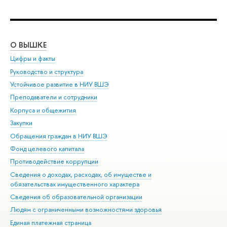
О ВЫШКЕ
ОБ
Цифры и факты
Ли
Руководство и структура
Дов
Устойчивое развитие в НИУ ВШЭ
Ол
Преподаватели и сотрудники
При
Корпуса и общежития
Вы
Закупки
При
Обращения граждан в НИУ ВШЭ
Ас
Фонд целевого капитала
До
Противодействие коррупции
Цен
Сведения о доходах, расходах, об имуществе и
Би
обязательствах имущественного характера
Об
Сведения об образовательной организации
Обр
Людям с ограниченными возможностями здоровья
Единая платежная страница