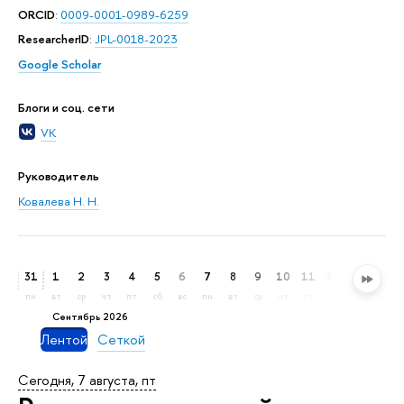
ORCID
:
0009-0001-0989-6259
ResearcherID
:
JPL-0018-2023
Google Scholar
Блоги и соц. сети
VK
Руководитель
Ковалева Н. Н.
31
1
2
3
4
5
6
7
8
9
10
11
12
13
14
пн
вт
ср
чт
пт
сб
вс
пн
вт
ср
чт
пт
сб
вс
пн
сентябрь 2026
Лентой
Сеткой
Сегодня, 7 августа, пт