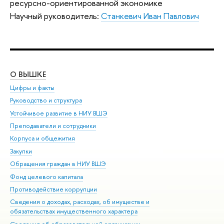
ресурсно-ориентированной экономике
Научный руководитель:
Станкевич Иван Павлович
О ВЫШКЕ
ОБ
Цифры и факты
Ли
Руководство и структура
Дов
Устойчивое развитие в НИУ ВШЭ
Ол
Преподаватели и сотрудники
При
Корпуса и общежития
Вы
Закупки
При
Обращения граждан в НИУ ВШЭ
Ас
Фонд целевого капитала
До
Противодействие коррупции
Цен
Сведения о доходах, расходах, об имуществе и
Би
обязательствах имущественного характера
Об