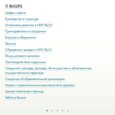
О ВЫШКЕ
ОБ
Цифры и факты
Ли
Руководство и структура
Дов
Устойчивое развитие в НИУ ВШЭ
Ол
Преподаватели и сотрудники
При
Корпуса и общежития
Вы
Закупки
При
Обращения граждан в НИУ ВШЭ
Асп
Фонд целевого капитала
Доп
Противодействие коррупции
Цен
Сведения о доходах, расходах, об имуществе и обязательствах
Биз
имущественного характера
Обр
Сведения об образовательной организации
Обр
Людям с ограниченными возможностями здоровья
Единая платежная страница
Работа в Вышке