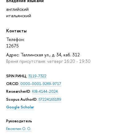
Владение языками
английский
итальянский
Контакты
Телефон:
12675
Адрес: Таллинская ул., д. 34, каб. 312
Время присутствия: четверг 16:20 - 19:30
SPIN РИНЦ
:
3119-7322
ORCID
:
0000-0001-9269-9717
ResearcherID
:
KIB-4144-2024
Scopus AuthorID
:
57224165189
Google Scholar
Руководитель
Евсютин О. О.