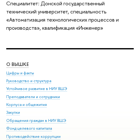
Специалитет: Донской государственный
технический университет, специальность
«Автоматизация технологических процессов и
производств», квалификация «Инженер»
О ВЫШКЕ
ОБ
Цифры и факты
Ли
Руководство и структура
Дов
Устойчивое развитие в НИУ ВШЭ
Ол
Преподаватели и сотрудники
При
Корпуса и общежития
Вы
Закупки
При
Обращения граждан в НИУ ВШЭ
Ас
Фонд целевого капитала
До
Противодействие коррупции
Цен