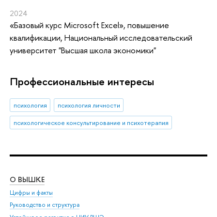
2024
«Базовый курс Microsoft Excel»
, повышение
квалификации
, Национальный исследовательский
университет "Высшая школа экономики"
Профессиональные интересы
психология
психология личности
психологическое консультирование и психотерапия
О ВЫШКЕ
ОБ
Цифры и факты
Ли
Руководство и структура
Дов