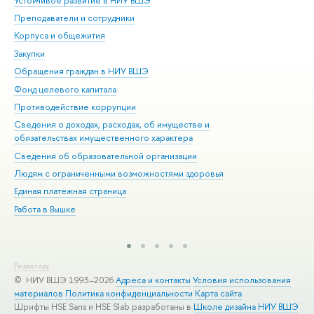
Устойчивое развитие в НИУ ВШЭ
Ол
Преподаватели и сотрудники
При
Корпуса и общежития
Вы
Закупки
При
Обращения граждан в НИУ ВШЭ
Ас
Фонд целевого капитала
До
Противодействие коррупции
Цен
Сведения о доходах, расходах, об имуществе и
Би
обязательствах имущественного характера
Об
Сведения об образовательной организации
Обр
Людям с ограниченными возможностями здоровья
Единая платежная страница
Работа в Вышке
Редактору
© НИУ ВШЭ 1993–2026
Адреса и контакты
Условия использования
материалов
Политика конфиденциальности
Карта сайта
Шрифты HSE Sans и HSE Slab разработаны в
Школе дизайна НИУ ВШЭ