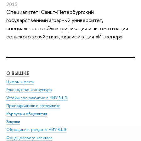
2015
Специалитет: Санкт-Петербургский
государственный аграрный университет,
специальность «Электрификация и автоматизация
сельского хозяйства», квалификация «Инженер»
О ВЫШКЕ
ОБ
Цифры и факты
Ли
Руководство и структура
Дов
Устойчивое развитие в НИУ ВШЭ
Ол
Преподаватели и сотрудники
При
Корпуса и общежития
Вы
Закупки
При
Обращения граждан в НИУ ВШЭ
Ас
Фонд целевого капитала
До