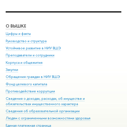
О ВЫШКЕ
ОБ
Цифры и факты
Ли
Руководство и структура
Дов
Устойчивое развитие в НИУ ВШЭ
Ол
Преподаватели и сотрудники
При
Корпуса и общежития
Вы
Закупки
При
Обращения граждан в НИУ ВШЭ
Ас
Фонд целевого капитала
До
Противодействие коррупции
Цен
Сведения о доходах, расходах, об имуществе и
Би
обязательствах имущественного характера
Об
Сведения об образовательной организации
Обр
Людям с ограниченными возможностями здоровья
Единая платежная страница