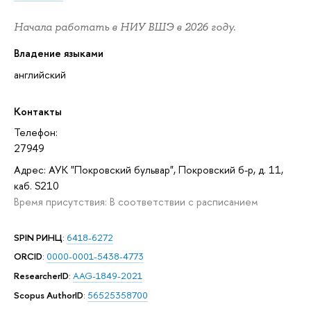
Начала работать в НИУ ВШЭ в 2026 году.
Владение языками
английский
Контакты
Телефон:
27949
Адрес: АУК "Покровский бульвар", Покровский б-р, д. 11,
каб. S210
Время присутствия: В соответствии с расписанием
SPIN РИНЦ
:
6418-6272
ORCID
:
0000-0001-5438-4773
ResearcherID
:
AAG-1849-2021
Scopus AuthorID
:
56525358700