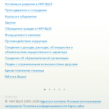
Устойчивое развитие в НИУ ВШЭ
Ол
Преподаватели и сотрудники
При
Корпуса и общежития
Вы
Закупки
При
Обращения граждан в НИУ ВШЭ
Ас
Фонд целевого капитала
До
Противодействие коррупции
Цен
Сведения о доходах, расходах, об имуществе и
Би
обязательствах имущественного характера
Об
Сведения об образовательной организации
Обр
Людям с ограниченными возможностями здоровья
Единая платежная страница
Работа в Вышке
Редактору
© НИУ ВШЭ 1993–2026
Адреса и контакты
Условия использования
материалов
Политика конфиденциальности
Карта сайта