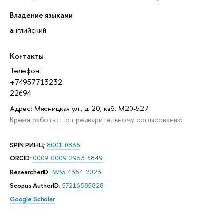
Владение языками
английский
Контакты
Телефон:
+74957713232
22694
Адрес: Мясницкая ул., д. 20, каб. М20-527
Время работы: По предварительному согласованию
SPIN РИНЦ
:
8001-0836
ORCID
:
0009-0009-2953-6849
ResearcherID
:
IWM-4364-2023
Scopus AuthorID
:
57216585828
Google Scholar