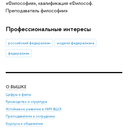
«Философия», квалификация «Философ.
Преподаватель философии»
Профессиональные интересы
российский федерализм
модели федерализма
федерализм
О ВЫШКЕ
ОБ
Цифры и факты
Ли
Руководство и структура
Дов
Устойчивое развитие в НИУ ВШЭ
Ол
Преподаватели и сотрудники
При
Корпуса и общежития
Вы