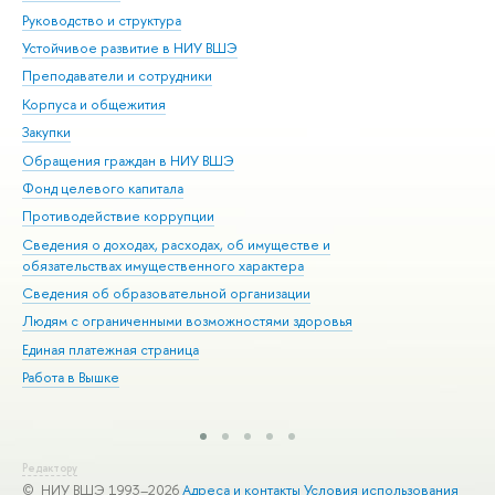
Руководство и структура
Дов
Устойчивое развитие в НИУ ВШЭ
Ол
Преподаватели и сотрудники
При
Корпуса и общежития
Вы
Закупки
При
Обращения граждан в НИУ ВШЭ
Ас
Фонд целевого капитала
До
Противодействие коррупции
Цен
Сведения о доходах, расходах, об имуществе и
Би
обязательствах имущественного характера
Об
Сведения об образовательной организации
Обр
Людям с ограниченными возможностями здоровья
Единая платежная страница
Работа в Вышке
Редактору
© НИУ ВШЭ 1993–2026
Адреса и контакты
Условия использования