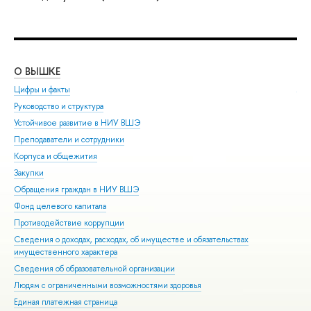
О ВЫШКЕ
ОБ
Цифры и факты
Ли
Руководство и структура
Дов
Устойчивое развитие в НИУ ВШЭ
Ол
Преподаватели и сотрудники
При
Корпуса и общежития
Вы
Закупки
При
Обращения граждан в НИУ ВШЭ
Асп
Фонд целевого капитала
Доп
Противодействие коррупции
Цен
Сведения о доходах, расходах, об имуществе и обязательствах
Биз
имущественного характера
Обр
Сведения об образовательной организации
Обр
Людям с ограниченными возможностями здоровья
Единая платежная страница