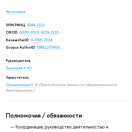
Расписание
SPIN РИНЦ
:
3044-1111
ORCID
:
0000-0001-9219-2115
ResearcherID
:
D-9395-2014
Scopus AuthorID
:
55882207400
Руководитель
Тышецкая А. Ю.
Заместитель
Орешенкова Н. Э.
(Заместитель декана по образовательной
деятельности)
Полномочия / обязанности
Координация, руководство деятельностью и