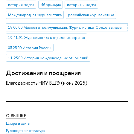
история медиа
Ибермедиа
история и медиа
Международная журналистика
российская журналистика
19.00.00 Массовая коммуникация. Журналистика. Средства массовой информации
19.41.91 Журналистика в отдельных странах
03.23.00 История России
11.25.09 История международных отношений
Достижения и поощрения
Благодарность НИУ ВШЭ (июнь 2025)
О ВЫШКЕ
ОБ
Цифры и факты
Ли
Руководство и структура
Дов