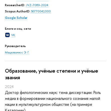
ResearcherID
:
JVZ-7089-2024
Scopus AuthorID
:
56770041000
Google Scholar
Блоги и соц. сети
VK
Руководитель
Мацкявичюс Э. Г.
Oбразование, учёные степени и учёные
звания
2024
Доктор филологических наук: тема диссертации: Роль
медиа в формировании национального сознания малой
нации в мультикультурном обществе (на примере
Каталонии)