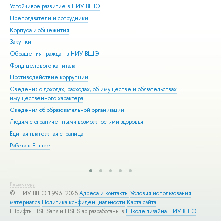
Устойчивое развитие в НИУ ВШЭ
Ол
Преподаватели и сотрудники
При
Корпуса и общежития
Вы
Закупки
При
Обращения граждан в НИУ ВШЭ
Асп
Фонд целевого капитала
Доп
Противодействие коррупции
Цен
Сведения о доходах, расходах, об имуществе и обязательствах
Биз
имущественного характера
Обр
Сведения об образовательной организации
Обр
Людям с ограниченными возможностями здоровья
Единая платежная страница
Работа в Вышке
Редактору
© НИУ ВШЭ 1993–2026
Адреса и контакты
Условия использования
материалов
Политика конфиденциальности
Карта сайта
Шрифты HSE Sans и HSE Slab разработаны в
Школе дизайна НИУ ВШЭ