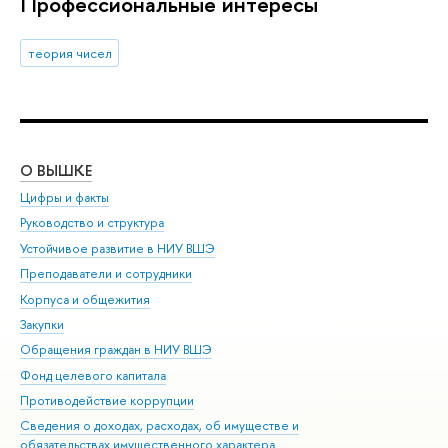
Профессиональные интересы
теория чисел
О ВЫШКЕ
ОБ
Цифры и факты
Ли
Руководство и структура
Дов
Устойчивое развитие в НИУ ВШЭ
Ол
Преподаватели и сотрудники
При
Корпуса и общежития
Вы
Закупки
При
Обращения граждан в НИУ ВШЭ
Ас
Фонд целевого капитала
До
Противодействие коррупции
Цен
Сведения о доходах, расходах, об имуществе и
Би
обязательствах имущественного характера