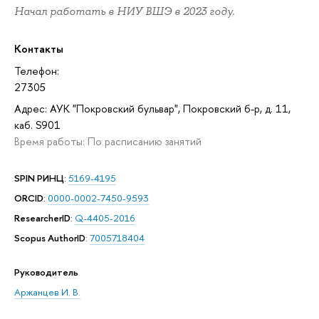
Начал работать в НИУ ВШЭ в 2023 году.
Контакты
Телефон:
27305
Адрес: АУК "Покровский бульвар", Покровский б-р, д. 11,
каб. S901
Время работы: По расписанию занятий
SPIN РИНЦ
:
5169-4195
ORCID
:
0000-0002-7450-9593
ResearcherID
:
Q-4405-2016
Scopus AuthorID
:
7005718404
Руководитель
Аржанцев И. В.