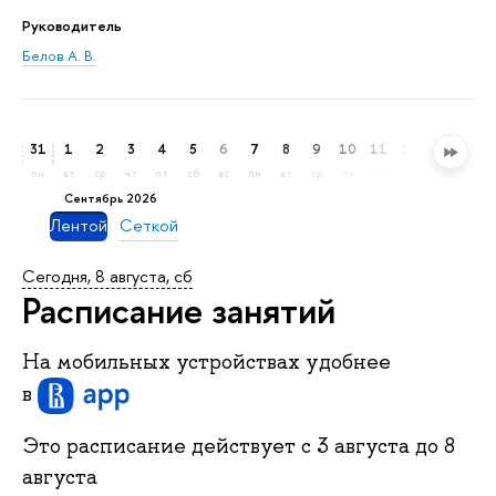
Руководитель
Белов А. В.
31
1
2
3
4
5
6
7
8
9
10
11
12
13
14
пн
вт
ср
чт
пт
сб
вс
пн
вт
ср
чт
пт
сб
вс
пн
сентябрь 2026
Лентой
Сеткой
Сегодня, 8 августа, сб
Расписание занятий
На мобильных устройствах удобнее
в
Это расписание действует c
3 августа
до
8
августа