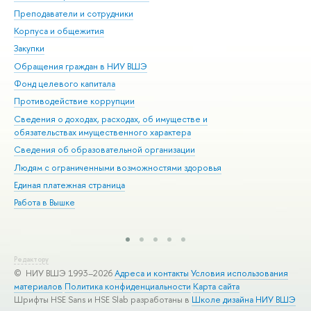
Преподаватели и сотрудники
При
Корпуса и общежития
Вы
Закупки
При
Обращения граждан в НИУ ВШЭ
Ас
Фонд целевого капитала
До
Противодействие коррупции
Цен
Сведения о доходах, расходах, об имуществе и
Би
обязательствах имущественного характера
Об
Сведения об образовательной организации
Обр
Людям с ограниченными возможностями здоровья
Единая платежная страница
Работа в Вышке
Редактору
© НИУ ВШЭ 1993–2026
Адреса и контакты
Условия использования
материалов
Политика конфиденциальности
Карта сайта
Шрифты HSE Sans и HSE Slab разработаны в
Школе дизайна НИУ ВШЭ