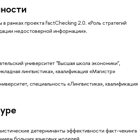
нности
в рамках проекта FactChecking 2.0. «Роль стратегий
идации недостоверной информации».
тельский университет "Высшая школа экономики",
кладная лингвистика», квалификация «Магистр»
ниверситет, специальность «Лингвистика», квалификация
туре
вистические детерминанты эффективности факт-чекинга
анием больших языковых моделей