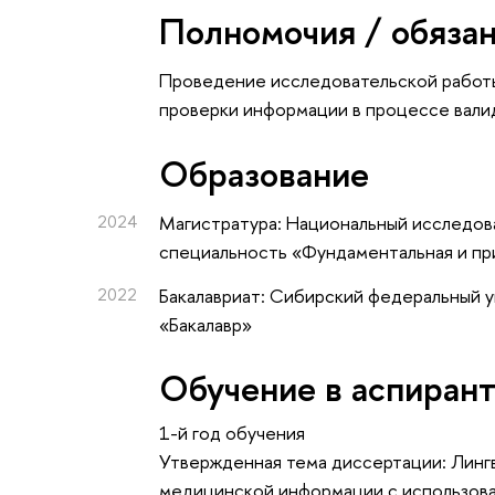
Полномочия / обяза
Проведение исследовательской работы 
проверки информации в процессе вал
Oбразование
2024
Магистратура: Национальный исследова
специальность «Фундаментальная и при
2022
Бакалавриат: Сибирский федеральный у
«Бакалавр»
Обучение в аспиран
1-й год обучения
Утвержденная тема диссертации: Линг
медицинской информации с использов