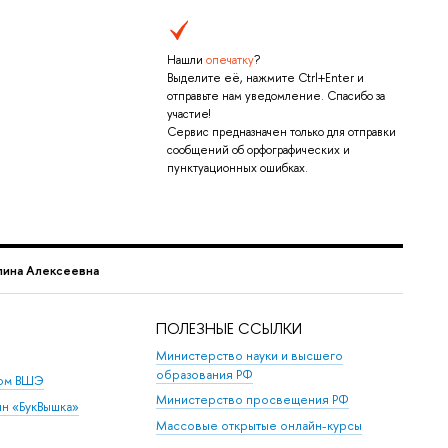
Нашли
опечатку
?
Выделите её, нажмите Ctrl+Enter и
отправьте нам уведомление. Спасибо за
участие!
Сервис предназначен только для отправки
сообщений об орфографических и
пунктуационных ошибках.
лина Алексеевна
ПОЛЕЗНЫЕ ССЫЛКИ
Министерство науки и высшего
образования РФ
дом ВШЭ
Министерство просвещения РФ
ин «БукВышка»
Массовые открытые онлайн-курсы