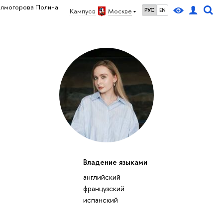
олмогорова Полина
Кампус в
Москве
РУС
EN
Владение языками
английский
французский
испанский