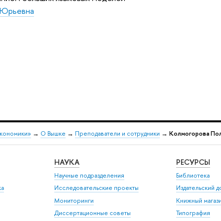
 Юрьевна
экономики»
→
О Вышке
→
Преподаватели и сотрудники
→
Колмогорова По
НАУКА
РЕСУРСЫ
Научные подразделения
Библиотека
ка
Исследовательские проекты
Издательский 
Мониторинги
Книжный магаз
Диссертационные советы
Типография