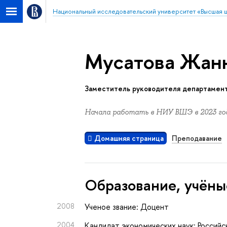
Национальный исследовательский университет «Высшая 
Мусатова Жан
Заместитель руководителя департамен
Начала работать в НИУ ВШЭ в 2023 год
Домашняя страница
Преподавание
Oбразование, учёны
2008
Ученое звание: Доцент
2004
Кандидат экономических наук: Российск