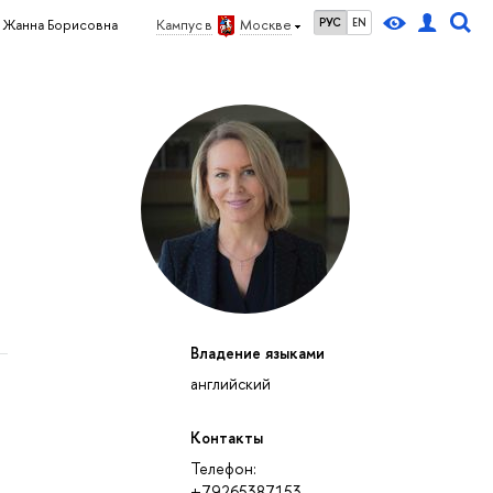
РУС
EN
 Жанна Борисовна
Кампус в
Москве
Владение языками
английский
Контакты
Телефон:
+79265387153