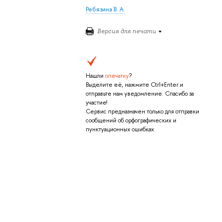
Ребязина В. А.
Версия для печати
Нашли
опечатку
?
Выделите её, нажмите Ctrl+Enter и
отправьте нам уведомление. Спасибо за
участие!
Сервис предназначен только для отправки
сообщений об орфографических и
пунктуационных ошибках.