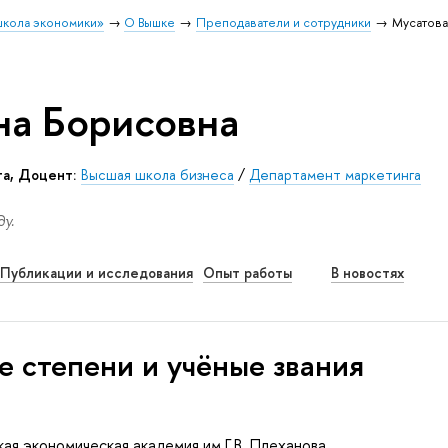
школа экономики»
О Вышке
Преподаватели и сотрудники
Мусатова
на Борисовна
та, Доцент:
Высшая школа бизнеса
/
Департамент маркетинга
у.
Публикации и исследования
Опыт работы
В новостях
е степени и учёные звания
ая экономическая академия им Г.В. Плеханова