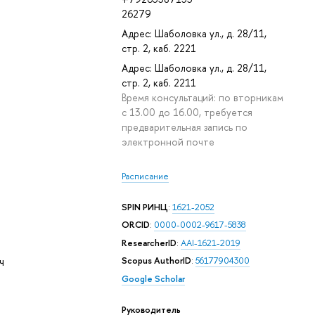
26279
Адрес: Шаболовка ул., д. 28/11,
стр. 2, каб. 2221
Адрес: Шаболовка ул., д. 28/11,
стр. 2, каб. 2211
Время консультаций: по вторникам
с 13.00 до 16.00, требуется
предварительная запись по
электронной почте
Расписание
SPIN РИНЦ
:
1621-2052
ORCID
:
0000-0002-9617-5838
ResearcherID
:
AAI-1621-2019
ч
Scopus AuthorID
:
56177904300
Google Scholar
Руководитель