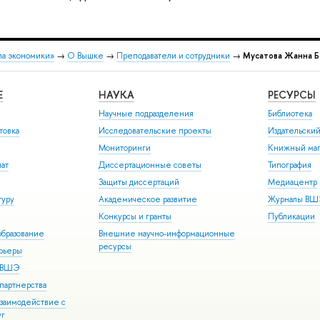
ла экономики»
→
О Вышке
→
Преподаватели и сотрудники
→
Мусатова Жанна Б
Е
НАУКА
РЕСУРСЫ
Научные подразделения
Библиотека
товка
Исследовательские проекты
Издательски
Мониторинги
Книжный маг
иат
Диссертационные советы
Типография
Защиты диссертаций
Медиацентр
туру
Академическое развитие
Журналы В
Конкурсы и гранты
Публикации
бразование
Внешние научно-информационные
ресурсы
арьеры
р ВШЭ
партнерства
взаимодействие с
уг