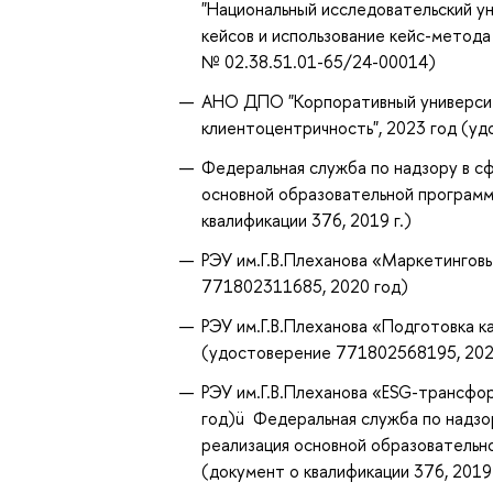
"Национальный исследовательский у
кейсов и использование кейс-метода
№ 02.38.51.01-65/24-00014)
АНО ДПО "Корпоративный университ
клиентоцентричность", 2023 год (у
Федеральная служба по надзору в сф
основной образовательной программ
квалификации 376, 2019 г.)
РЭУ им.Г.В.Плеханова «Маркетингов
771802311685, 2020 год)
РЭУ им.Г.В.Плеханова «Подготовка 
(удостоверение 771802568195, 202
РЭУ им.Г.В.Плеханова «ESG-трансфо
год)ü Федеральная служба по надзор
реализация основной образовательн
(документ о квалификации 376, 2019 