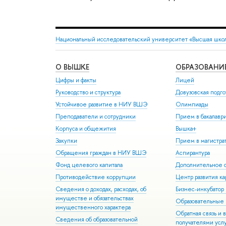
Национальный исследовательский университет «Высшая шко
О ВЫШКЕ
ОБРАЗОВАНИ
Цифры и факты
Лицей
Руководство и структура
Довузовская подго
Устойчивое развитие в НИУ ВШЭ
Олимпиады
Преподаватели и сотрудники
Прием в бакалавр
Корпуса и общежития
Вышка+
Закупки
Прием в магистра
Обращения граждан в НИУ ВШЭ
Аспирантура
Фонд целевого капитала
Дополнительное о
Противодействие коррупции
Центр развития к
Сведения о доходах, расходах, об
Бизнес-инкубато
имуществе и обязательствах
Образовательные 
имущественного характера
Обратная связь и 
Сведения об образовательной
получателями усл