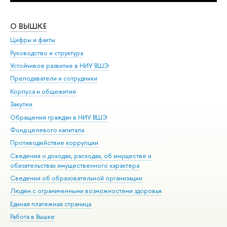
О ВЫШКЕ
ОБ
Цифры и факты
Ли
Руководство и структура
Дов
Устойчивое развитие в НИУ ВШЭ
Ол
Преподаватели и сотрудники
При
Корпуса и общежития
Вы
Закупки
При
Обращения граждан в НИУ ВШЭ
Ас
Фонд целевого капитала
До
Противодействие коррупции
Цен
Сведения о доходах, расходах, об имуществе и
Би
обязательствах имущественного характера
Об
Сведения об образовательной организации
Обр
Людям с ограниченными возможностями здоровья
Единая платежная страница
Работа в Вышке