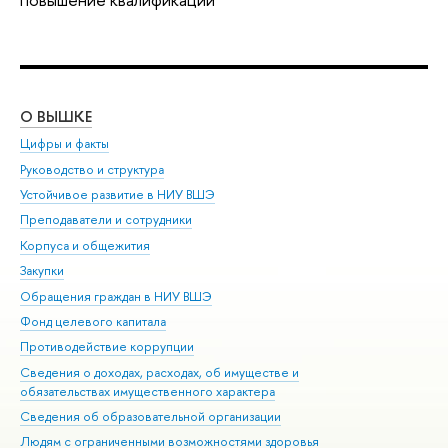
О ВЫШКЕ
ОБ
Цифры и факты
Ли
Руководство и структура
Дов
Устойчивое развитие в НИУ ВШЭ
Ол
Преподаватели и сотрудники
При
Корпуса и общежития
Вы
Закупки
При
Обращения граждан в НИУ ВШЭ
Ас
Фонд целевого капитала
До
Противодействие коррупции
Цен
Сведения о доходах, расходах, об имуществе и
Би
обязательствах имущественного характера
Об
Сведения об образовательной организации
Обр
Людям с ограниченными возможностями здоровья