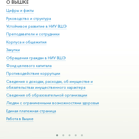
О ВЫШКЕ
ОБ
Цифры и факты
Ли
Руководство и структура
Дов
Устойчивое развитие в НИУ ВШЭ
Ол
Преподаватели и сотрудники
При
Корпуса и общежития
Вы
Закупки
При
Обращения граждан в НИУ ВШЭ
Ас
Фонд целевого капитала
До
Противодействие коррупции
Цен
Сведения о доходах, расходах, об имуществе и
Би
обязательствах имущественного характера
Об
Сведения об образовательной организации
Обр
Людям с ограниченными возможностями здоровья
Единая платежная страница
Работа в Вышке