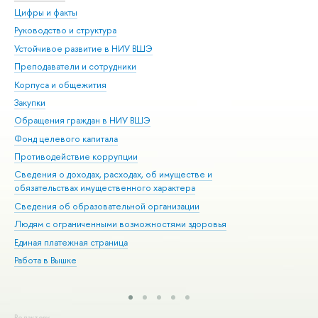
Цифры и факты
Ли
Руководство и структура
Дов
Устойчивое развитие в НИУ ВШЭ
Ол
Преподаватели и сотрудники
При
Корпуса и общежития
Вы
Закупки
При
Обращения граждан в НИУ ВШЭ
Ас
Фонд целевого капитала
До
Противодействие коррупции
Цен
Сведения о доходах, расходах, об имуществе и
Би
обязательствах имущественного характера
Об
Сведения об образовательной организации
Обр
Людям с ограниченными возможностями здоровья
Единая платежная страница
Работа в Вышке
Редактору