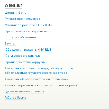
О ВЫШКЕ
ОБ
Цифры и факты
Ли
Руководство и структура
Дов
Устойчивое развитие в НИУ ВШЭ
Ол
Преподаватели и сотрудники
При
Корпуса и общежития
Вы
Закупки
При
Обращения граждан в НИУ ВШЭ
Ас
Фонд целевого капитала
До
Противодействие коррупции
Цен
Сведения о доходах, расходах, об имуществе и
Би
обязательствах имущественного характера
Об
Сведения об образовательной организации
Обр
Людям с ограниченными возможностями здоровья
Единая платежная страница
Работа в Вышке