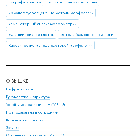
нейрофизиология
электронная микроскопия
иммунофлуоресцентные методы морфологии
компьютерный анализ морфометрии
культивирование клеток
методы базисного поведения
Классические методы световой морфологии
О ВЫШКЕ
ОБ
Цифры и факты
Ли
Руководство и структура
Дов
Устойчивое развитие в НИУ ВШЭ
Ол
Преподаватели и сотрудники
При
Корпуса и общежития
Вы
Закупки
При
Обращения граждан в НИУ ВШЭ
Ас