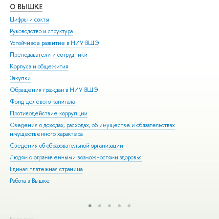
О ВЫШКЕ
ОБ
Цифры и факты
Ли
Руководство и структура
Дов
Устойчивое развитие в НИУ ВШЭ
Ол
Преподаватели и сотрудники
При
Корпуса и общежития
Вы
Закупки
При
Обращения граждан в НИУ ВШЭ
Асп
Фонд целевого капитала
Доп
Противодействие коррупции
Цен
Сведения о доходах, расходах, об имуществе и обязательствах
Биз
имущественного характера
Обр
Сведения об образовательной организации
Обр
Людям с ограниченными возможностями здоровья
Единая платежная страница
Работа в Вышке