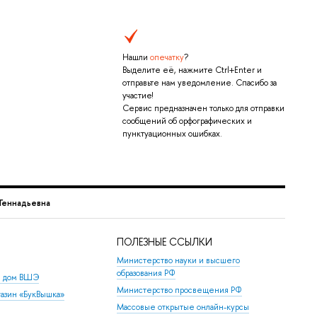
Нашли
опечатку
?
Выделите её, нажмите Ctrl+Enter и
отправьте нам уведомление. Спасибо за
участие!
Сервис предназначен только для отправки
сообщений об орфографических и
пунктуационных ошибках.
 Геннадьевна
ПОЛЕЗНЫЕ ССЫЛКИ
Министерство науки и высшего
образования РФ
й дом ВШЭ
Министерство просвещения РФ
азин «БукВышка»
Массовые открытые онлайн-курсы