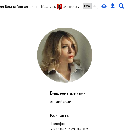
РУС
EN
я Галина Геннадьевна
Кампус в
Москве
Владение языками
английский
Контакты
Телефон:
+7(495) 772-95-90