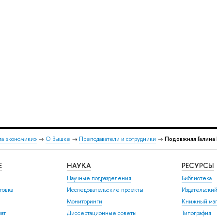
ла экономики»
→
О Вышке
→
Преподаватели и сотрудники
→
Подовжняя Галина
Е
НАУКА
РЕСУРСЫ
Научные подразделения
Библиотека
товка
Исследовательские проекты
Издательски
Мониторинги
Книжный маг
иат
Диссертационные советы
Типография