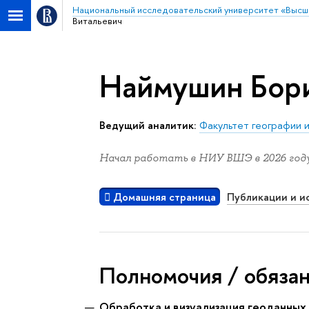
Национальный исследовательский университет «Высш
Витальевич
Наймушин Бори
Ведущий аналитик:
Факультет географии 
Начал работать в НИУ ВШЭ в 2026 году
Домашняя страница
Публикации и и
Полномочия / обяза
Обработка и визуализация геоданных