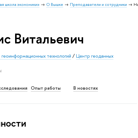
ая школа экономики»
О Вышке
Преподаватели и сотрудники
Н
с Витальевич
и геоинформационных технологий
/
Центр геоданных
.
сследования
Опыт работы
В новостях
нности