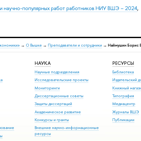
 и научно-популярных работ работников НИУ ВШЭ – 2024
,
экономики»
→
О Вышке
→
Преподаватели и сотрудники
→
Наймушин Борис 
НАУКА
РЕСУРСЫ
Научные подразделения
Библиотека
ка
Исследовательские проекты
Издательский 
Мониторинги
Книжный магаз
Диссертационные советы
Типография
Защиты диссертаций
Медиацентр
Академическое развитие
Журналы ВШЭ
Конкурсы и гранты
Публикации
зование
Внешние научно-информационные
ресурсы
ры