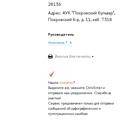
28136
Адрес: АУК "Покровский бульвар",
Покровский б-р, д. 11, каб. T318
Руководитель
Анискина Т. А.
Версия для печати
Нашли
опечатку
?
Выделите её, нажмите Ctrl+Enter и
отправьте нам уведомление. Спасибо за
участие!
Сервис предназначен только для отправки
сообщений об орфографических и
пунктуационных ошибках.