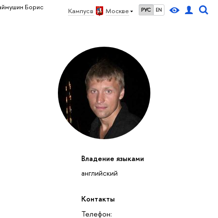
аймушин Борис
Кампус в
Москве
РУС
EN
Владение языками
английский
Контакты
Телефон: