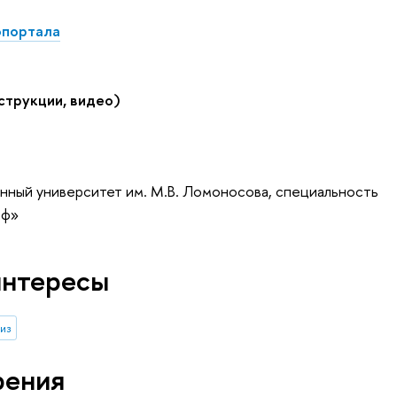
опортала
струкции, видео)
нный университет им. М.В. Ломоносова, специальность
аф»
интересы
из
рения