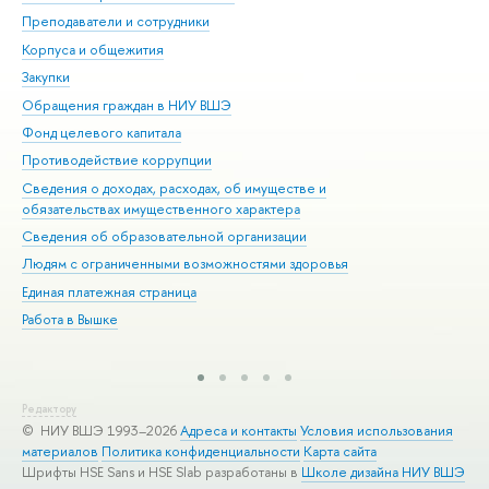
Преподаватели и сотрудники
При
Корпуса и общежития
Вы
Закупки
При
Обращения граждан в НИУ ВШЭ
Ас
Фонд целевого капитала
До
Противодействие коррупции
Цен
Сведения о доходах, расходах, об имуществе и
Би
обязательствах имущественного характера
Об
Сведения об образовательной организации
Обр
Людям с ограниченными возможностями здоровья
Единая платежная страница
Работа в Вышке
Редактору
© НИУ ВШЭ 1993–2026
Адреса и контакты
Условия использования
материалов
Политика конфиденциальности
Карта сайта
Шрифты HSE Sans и HSE Slab разработаны в
Школе дизайна НИУ ВШЭ