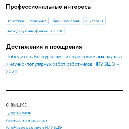
Профессиональные интересы
генетика
геномика
биоинженерия
онкология
некодирующие фрагменты РНК
Достижения и поощрения
Победитель Конкурса лучших русскоязычных научных
и научно-популярных работ работников НИУ ВШЭ –
2024
О ВЫШКЕ
ОБ
Цифры и факты
Ли
Руководство и структура
Дов
Устойчивое развитие в НИУ ВШЭ
Ол