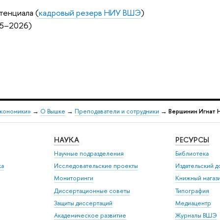
тенциала (
кадровый резерв НИУ ВШЭ
)
25–2026)
экономики»
→
О Вышке
→
Преподаватели и сотрудники
→
Вершинин Игнат 
НАУКА
РЕСУРСЫ
Научные подразделения
Библиотека
ка
Исследовательские проекты
Издательский 
Мониторинги
Книжный магаз
Диссертационные советы
Типография
Защиты диссертаций
Медиацентр
Академическое развитие
Журналы ВШЭ