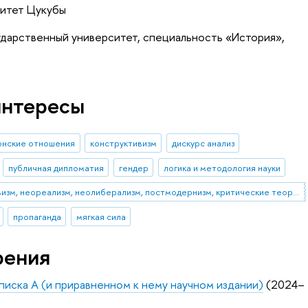
ситет Цукубы
ударственный университет, специальность «История»,
интересы
онские отношения
конструктивизм
дискурс анализ
публичная дипломатия
гендер
логика и методология науки
теория международных отношений, конструктивизм, неореализм, неолиберализм, постмодернизм, критические теории международных отношений.
пропаганда
мягкая сила
рения
Списка А (и приравненном к нему научном издании)
(2024–