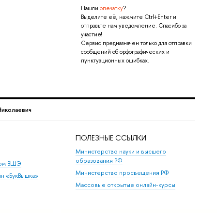
Нашли
опечатку
?
Выделите её, нажмите Ctrl+Enter и
отправьте нам уведомление. Спасибо за
участие!
Сервис предназначен только для отправки
сообщений об орфографических и
пунктуационных ошибках.
Николаевич
ПОЛЕЗНЫЕ ССЫЛКИ
Министерство науки и высшего
образования РФ
дом ВШЭ
Министерство просвещения РФ
ин «БукВышка»
Массовые открытые онлайн-курсы