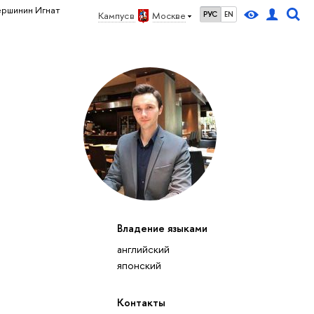
ершинин Игнат
Кампус в
Москве
РУС
EN
Владение языками
английский
японский
Контакты