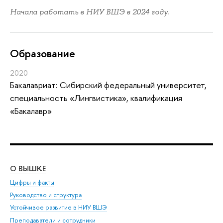
Начала работать в НИУ ВШЭ в 2024 году.
Oбразование
2020
Бакалавриат: Сибирский федеральный университет,
специальность «Лингвистика», квалификация
«Бакалавр»
О ВЫШКЕ
ОБ
Цифры и факты
Ли
Руководство и структура
Дов
Устойчивое развитие в НИУ ВШЭ
Ол
Преподаватели и сотрудники
При