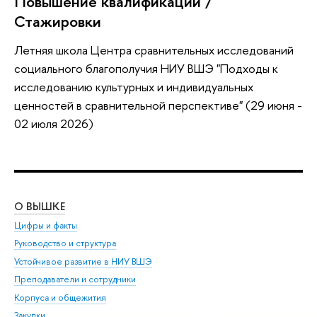
Повышение квалификации /
Стажировки
Летняя школа Центра сравнительных исследований
социального благополучия НИУ ВШЭ "Подходы к
исследованию культурных и индивидуальных
ценностей в сравнительной перспективе" (29 июня -
02 июля 2026)
О ВЫШКЕ
ОБ
Цифры и факты
Ли
Руководство и структура
Дов
Устойчивое развитие в НИУ ВШЭ
Ол
Преподаватели и сотрудники
При
Корпуса и общежития
Вы
Закупки
При