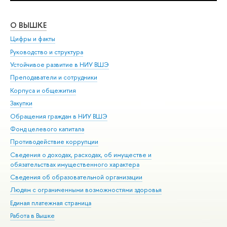
О ВЫШКЕ
ОБ
Цифры и факты
Ли
Руководство и структура
Дов
Устойчивое развитие в НИУ ВШЭ
Ол
Преподаватели и сотрудники
При
Корпуса и общежития
Вы
Закупки
При
Обращения граждан в НИУ ВШЭ
Ас
Фонд целевого капитала
До
Противодействие коррупции
Цен
Сведения о доходах, расходах, об имуществе и
Би
обязательствах имущественного характера
Об
Сведения об образовательной организации
Обр
Людям с ограниченными возможностями здоровья
Единая платежная страница
Работа в Вышке