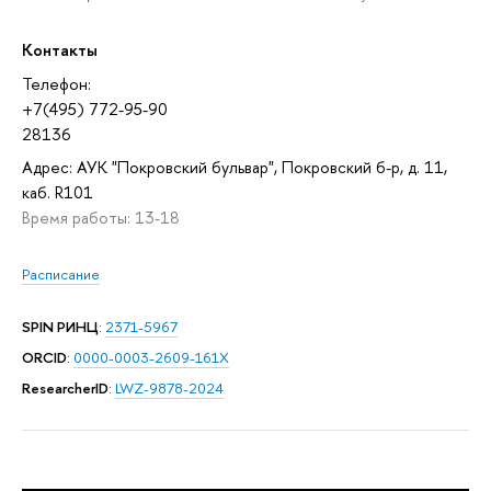
Контакты
Телефон:
+7(495) 772-95-90
28136
Адрес: АУК "Покровский бульвар", Покровский б-р, д. 11,
каб. R101
Время работы: 13-18
Расписание
SPIN РИНЦ
:
2371-5967
ORCID
:
0000-0003-2609-161X
ResearcherID
:
LWZ-9878-2024