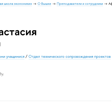
ая школа экономики»
О Вышке
Преподаватели и сотрудники
А
астасия
а
ыми учащимися
/
Отдел технического сопровождения проектов
у.