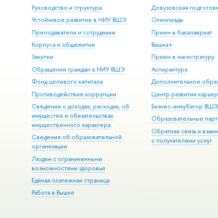
Руководство и структура
Довузовская подготов
Устойчивое развитие в НИУ ВШЭ
Олимпиады
Преподаватели и сотрудники
Прием в бакалавриат
Корпуса и общежития
Вышка+
Закупки
Прием в магистратуру
Обращения граждан в НИУ ВШЭ
Аспирантура
Фонд целевого капитала
Дополнительное обра
Противодействие коррупции
Центр развития карье
Сведения о доходах, расходах, об
Бизнес-инкубатор ВШ
имуществе и обязательствах
Образовательные парт
имущественного характера
Обратная связь и взаи
Сведения об образовательной
с получателями услуг
организации
Людям с ограниченными
возможностями здоровья
Единая платежная страница
Работа в Вышке