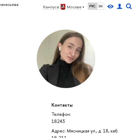
фанасьева
Кампус в
Москве
РУС
EN
Контакты
Телефон:
18243
Адрес: Мясницкая ул., д. 18, каб.
18-211