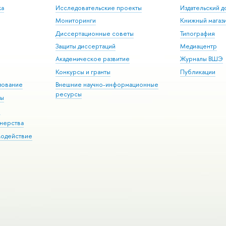
ка
Исследовательские проекты
Издательский 
Мониторинги
Книжный магаз
Диссертационные советы
Типография
Защиты диссертаций
Медиацентр
Академическое развитие
Журналы ВШЭ
Конкурсы и гранты
Публикации
зование
Внешние научно-информационные
ресурсы
ры
Э
нерства
модействие