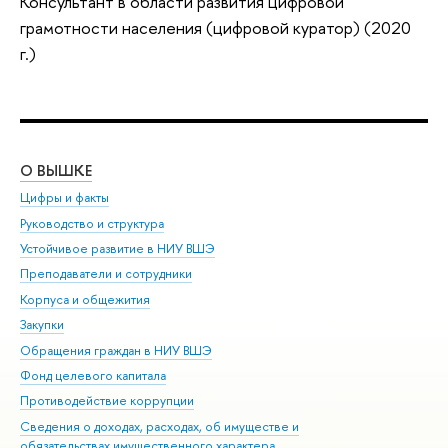
Консультант в области развития цифровой
грамотности населения (цифровой куратор) (2020
г.)
О ВЫШКЕ
ОБ
Цифры и факты
Ли
Руководство и структура
Дов
Устойчивое развитие в НИУ ВШЭ
Ол
Преподаватели и сотрудники
При
Корпуса и общежития
Вы
Закупки
При
Обращения граждан в НИУ ВШЭ
Ас
Фонд целевого капитала
До
Противодействие коррупции
Цен
Сведения о доходах, расходах, об имуществе и
Би
обязательствах имущественного характера