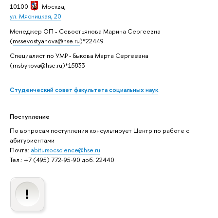
10100
Москва
,
ул. Мясницкая, 20
Менеджер ОП - Севостьянова Марина Сергеевна
(
mssevostyanova@hse.ru
)*22449
Специалист по УМР - Быкова Марта Сергеевна
(msbykova@hse.ru)*15833
Студенческий совет факультета социальных наук
Поступление
По вопросам поступления консультирует Центр по работе с
абитуриентами
Почта:
abitursocscience@hse.ru
Тел.: +7 (495) 772-95-90 доб. 22440