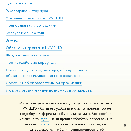
Цифры и факты
Ли
Руководство и структура
Дов
Устойчивое развитие в НИУ ВШЭ
Ол
Преподаватели и сотрудники
При
Корпуса и общежития
Вы
Закупки
При
Обращения граждан в НИУ ВШЭ
Ас
Фонд целевого капитала
До
Противодействие коррупции
Цен
Сведения о доходах, расходах, об имуществе и
Би
обязательствах имущественного характера
Об
Сведения об образовательной организации
Обр
Людям с ограниченными возможностями здоровья
Единая платежная страница
Мы используем файлы cookies для улучшения работы сайта
Работа в Вышке
НИУ ВШЭ и большего удобства его использования. Более
подробную информацию об использовании файлов cookies
можно найти
здесь
, наши правила обработки персональных
данных –
здесь
. Продолжая пользоваться сайтом, вы
✖
Редактору
подтверждаете, что были проинформированы об