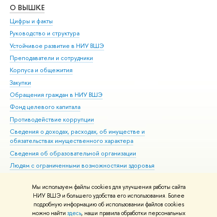
О ВЫШКЕ
ОБ
Цифры и факты
Ли
Руководство и структура
Дов
Устойчивое развитие в НИУ ВШЭ
Ол
Преподаватели и сотрудники
При
Корпуса и общежития
Вы
Закупки
При
Обращения граждан в НИУ ВШЭ
Ас
Фонд целевого капитала
До
Противодействие коррупции
Цен
Сведения о доходах, расходах, об имуществе и
Би
обязательствах имущественного характера
Об
Сведения об образовательной организации
Обр
Людям с ограниченными возможностями здоровья
Единая платежная страница
Мы используем файлы cookies для улучшения работы сайта
Работа в Вышке
НИУ ВШЭ и большего удобства его использования. Более
подробную информацию об использовании файлов cookies
можно найти
здесь
, наши правила обработки персональных