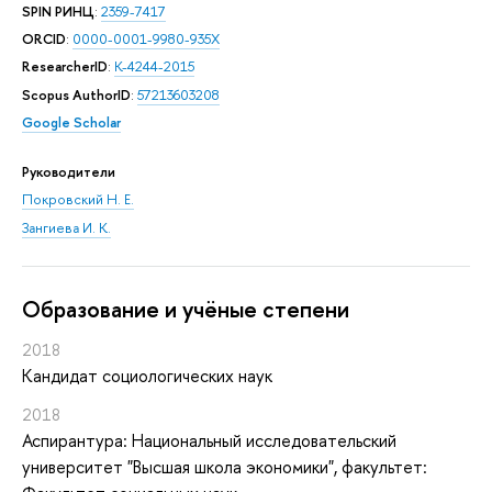
SPIN РИНЦ
:
2359-7417
ORCID
:
0000-0001-9980-935X
ResearcherID
:
K-4244-2015
Scopus AuthorID
:
57213603208
Google Scholar
Руководители
Покровский Н. Е.
Зангиева И. К.
Oбразование и учёные степени
2018
Кандидат социологических наук
2018
Аспирантура: Национальный исследовательский
университет "Высшая школа экономики", факультет: