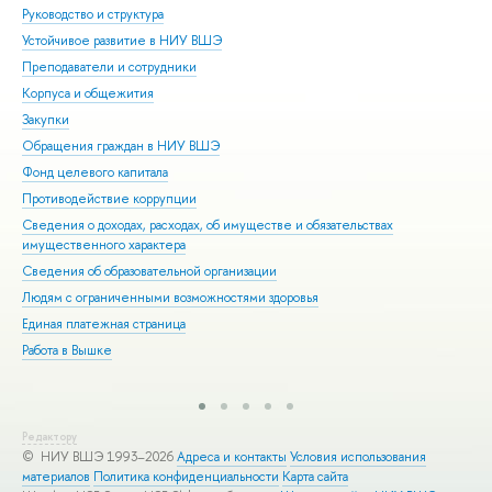
Руководство и структура
Дов
Устойчивое развитие в НИУ ВШЭ
Ол
Преподаватели и сотрудники
При
Корпуса и общежития
Вы
Закупки
При
Обращения граждан в НИУ ВШЭ
Асп
Фонд целевого капитала
Доп
Противодействие коррупции
Цен
Сведения о доходах, расходах, об имуществе и обязательствах
Биз
имущественного характера
Обр
Сведения об образовательной организации
Обр
Людям с ограниченными возможностями здоровья
Единая платежная страница
Работа в Вышке
Редактору
© НИУ ВШЭ 1993–2026
Адреса и контакты
Условия использования
материалов
Политика конфиденциальности
Карта сайта