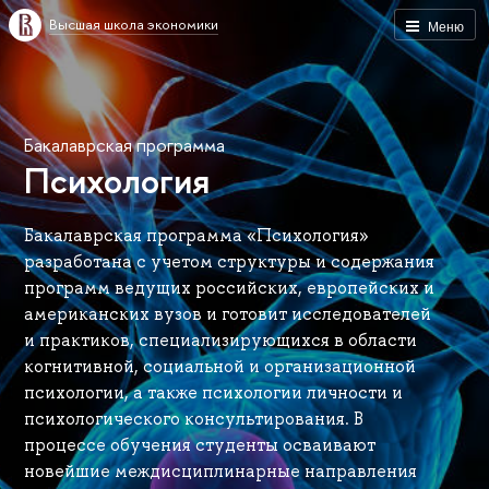
Высшая школа экономики
Меню
Бакалаврская программа
Психология
Бакалаврская программа «Психология»
разработана с учетом структуры и содержания
программ ведущих российских, европейских и
американских вузов и готовит исследователей
и практиков, специализирующихся в области
когнитивной, социальной и организационной
психологии, а также психологии личности и
психологического консультирования. В
процессе обучения студенты осваивают
новейшие междисциплинарные направления