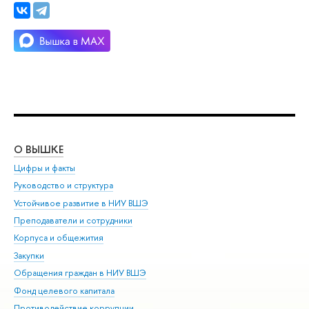
О ВЫШКЕ
ОБ
Цифры и факты
Ли
Руководство и структура
Дов
Устойчивое развитие в НИУ ВШЭ
Ол
Преподаватели и сотрудники
При
Корпуса и общежития
Вы
Закупки
При
Обращения граждан в НИУ ВШЭ
Ас
Фонд целевого капитала
До
Противодействие коррупции
Цен