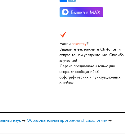
Нашли
опечатку
?
Выделите её, нажмите Ctrl+Enter и
отправьте нам уведомление. Спасибо
за участие!
Сервис предназначен только для
отправки сообщений об
орфографических и пунктуационных
ошибках.
альных наук
→
Образовательная программа «Психология»
→