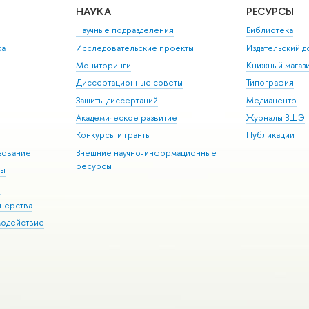
НАУКА
РЕСУРСЫ
Научные подразделения
Библиотека
ка
Исследовательские проекты
Издательский 
Мониторинги
Книжный магаз
Диссертационные советы
Типография
Защиты диссертаций
Медиацентр
Академическое развитие
Журналы ВШЭ
Конкурсы и гранты
Публикации
зование
Внешние научно-информационные
ресурсы
ры
Э
нерства
модействие