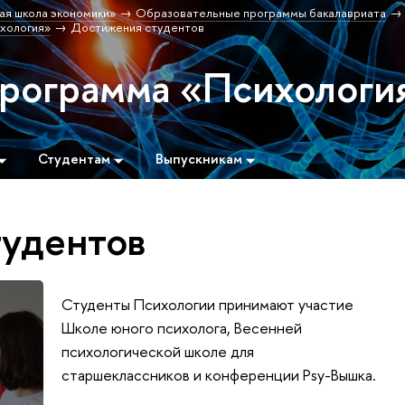
ая школа экономики»
Образовательные программы бакалавриата
хология»
Достижения студентов
программа «Психологи
Студентам
Выпускникам
удентов
Студенты Психологии принимают участие
Школе юного психолога, Весенней
психологической школе для
старшеклассников и конференции Psy-Вышка.