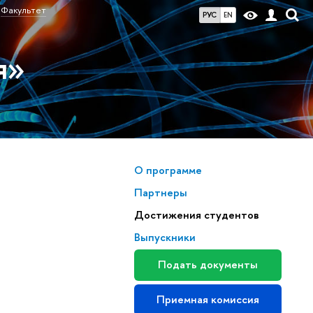
Факультет
РУС
EN
я»
О программе
Партнеры
Достижения студентов
Выпускники
Подать документы
Приемная комиссия