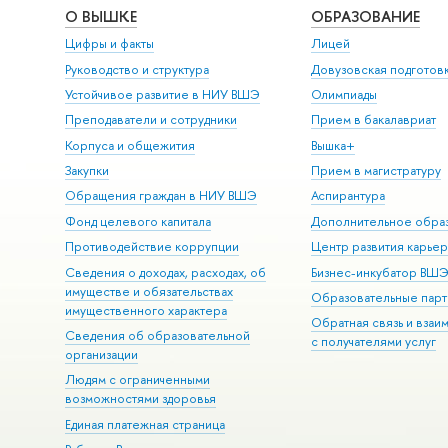
О ВЫШКЕ
ОБРАЗОВАНИЕ
Цифры и факты
Лицей
Руководство и структура
Довузовская подготов
Устойчивое развитие в НИУ ВШЭ
Олимпиады
Преподаватели и сотрудники
Прием в бакалавриат
Корпуса и общежития
Вышка+
Закупки
Прием в магистратуру
Обращения граждан в НИУ ВШЭ
Аспирантура
Фонд целевого капитала
Дополнительное обра
Противодействие коррупции
Центр развития карье
Сведения о доходах, расходах, об
Бизнес-инкубатор ВШ
имуществе и обязательствах
Образовательные парт
имущественного характера
Обратная связь и взаи
Сведения об образовательной
с получателями услуг
организации
Людям с ограниченными
возможностями здоровья
Единая платежная страница