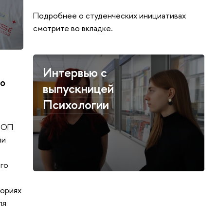
Подробнее о студенческих инициативах
смотрите во вкладке.
Интервью с
со
выпускницей
Психологии
а ОП
ли
ого
ториях
ля