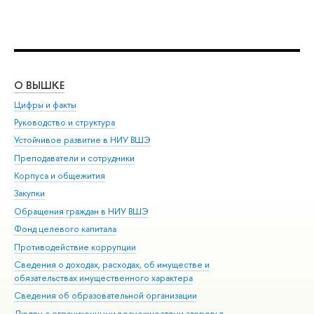
О ВЫШКЕ
ОБ
Цифры и факты
Ли
Руководство и структура
Дов
Устойчивое развитие в НИУ ВШЭ
Ол
Преподаватели и сотрудники
При
Корпуса и общежития
Вы
Закупки
При
Обращения граждан в НИУ ВШЭ
Ас
Фонд целевого капитала
До
Противодействие коррупции
Цен
Сведения о доходах, расходах, об имуществе и
Би
обязательствах имущественного характера
Об
Сведения об образовательной организации
Обр
Людям с ограниченными возможностями здоровья