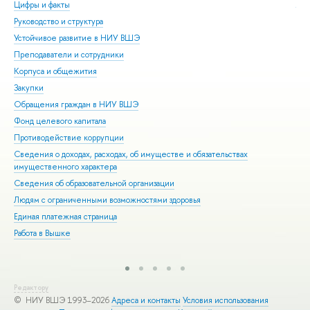
Цифры и факты
Ли
Руководство и структура
Дов
Устойчивое развитие в НИУ ВШЭ
Ол
Преподаватели и сотрудники
При
Корпуса и общежития
Вы
Закупки
При
Обращения граждан в НИУ ВШЭ
Асп
Фонд целевого капитала
Доп
Противодействие коррупции
Цен
Сведения о доходах, расходах, об имуществе и обязательствах
Биз
имущественного характера
Обр
Сведения об образовательной организации
Обр
Людям с ограниченными возможностями здоровья
Единая платежная страница
Работа в Вышке
Редактору
© НИУ ВШЭ 1993–2026
Адреса и контакты
Условия использования