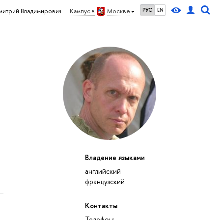
РУС
EN
итрий Владимирович
Кампус в
Москве
Владение языками
английский
французский
Контакты
Телефон: