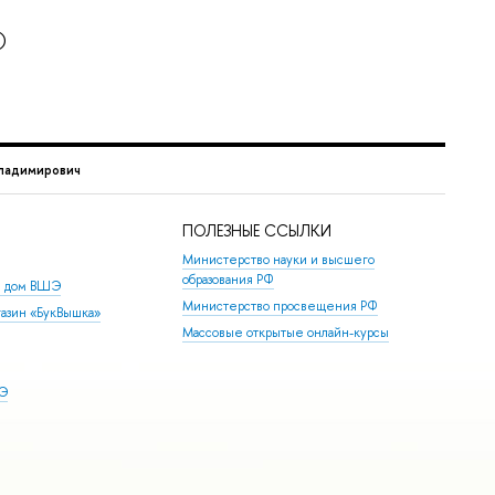
)
ладимирович
ПОЛЕЗНЫЕ ССЫЛКИ
Министерство науки и высшего
образования РФ
й дом ВШЭ
Министерство просвещения РФ
азин «БукВышка»
Массовые открытые онлайн-курсы
ШЭ