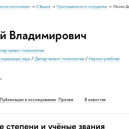
школа экономики»
О Вышке
Преподаватели и сотрудники
Люсин Дм
й Владимирович
партамент психологии
социальных наук
/
Департамент психологии
/
Научно-учебная
.
Публикации и исследования
Прочее
В новостях
е степени и учёные звания