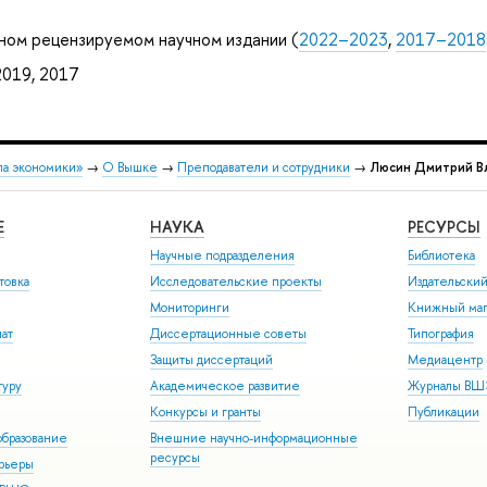
ном рецензируемом научном издании (
2022–2023
,
2017–2018
019, 2017
ла экономики»
→
О Вышке
→
Преподаватели и сотрудники
→
Люсин Дмитрий В
Е
НАУКА
РЕСУРСЫ
Научные подразделения
Библиотека
товка
Исследовательские проекты
Издательски
Мониторинги
Книжный маг
иат
Диссертационные советы
Типография
Защиты диссертаций
Медиацентр
туру
Академическое развитие
Журналы В
Конкурсы и гранты
Публикации
бразование
Внешние научно-информационные
ресурсы
арьеры