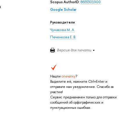
Scopus AuthorID
:
8655301900
а
Google Scholar
Руководители
Чумакова М. А.
Печенкова Е. В.
Версия для печати
Нашли
опечатку
?
Выделите её, нажмите Ctrl+Enter и
отправьте нам уведомление. Спасибо за
участие!
Сервис предназначен только для отправки
сообщений об орфографических и
пунктуационных ошибках.