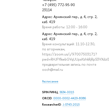
+7 (495) 772-95-90
23114
Адрес: Армянский пер., д. 4, стр. 2,
каб. 419
Время работы: 12:00 - 16:00
Адрес: Армянский пер., д. 4, стр. 2,
каб. 419
Время консультаций: 11.10-12.30,
по вторникам,
https://zoom.us/j/97007503171?
pwd=RHJFYlkwbGVqUUpaYzhkRjRpS3VXdz
предварительная запись по почте
ooch@mail.ru
Расписание
SPIN РИНЦ
:
5634-0015
ORCID
:
0000-0002-4429-8086
ResearcherID
:
J-5743-2015