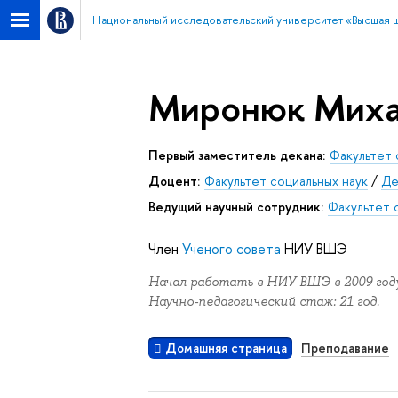
Национальный исследовательский университет «Высшая 
Миронюк Миха
Первый заместитель декана:
Факультет 
Доцент:
Факультет социальных наук
/
Де
Ведущий научный сотрудник:
Факультет 
Член
Ученого совета
НИУ ВШЭ
Начал работать в НИУ ВШЭ в 2009 году
Научно-педагогический стаж: 21 год.
Домашняя страница
Преподавание