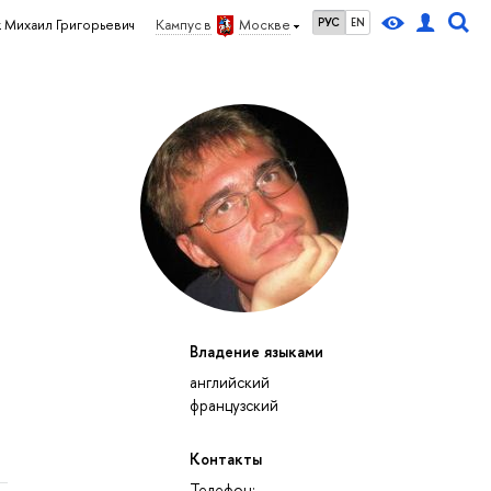
РУС
EN
Михаил Григорьевич
Кампус в
Москве
Владение языками
английский
французский
Контакты
Телефон: