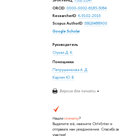
SPIN РИНЦ
:
7552-2147
ORCID
:
0000-0002-8183-3084
ResearcherID
:
K-9102-2015
Scopus AuthorID
:
55626488900
Google Scholar
Руководитель
Стукал Д. К.
Помощники
Петрушенкова А. Д.
Карпич Ю. В.
Версия для печати
Нашли
опечатку
?
Выделите её, нажмите Ctrl+Enter и
отправьте нам уведомление. Спасибо за
участие!