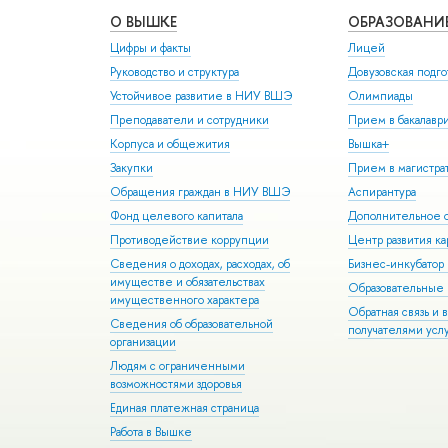
О ВЫШКЕ
ОБРАЗОВАНИ
Цифры и факты
Лицей
Руководство и структура
Довузовская подго
Устойчивое развитие в НИУ ВШЭ
Олимпиады
Преподаватели и сотрудники
Прием в бакалавр
Корпуса и общежития
Вышка+
Закупки
Прием в магистра
Обращения граждан в НИУ ВШЭ
Аспирантура
Фонд целевого капитала
Дополнительное о
Противодействие коррупции
Центр развития к
Сведения о доходах, расходах, об
Бизнес-инкубато
имуществе и обязательствах
Образовательные 
имущественного характера
Обратная связь и 
Сведения об образовательной
получателями усл
организации
Людям с ограниченными
возможностями здоровья
Единая платежная страница
Работа в Вышке