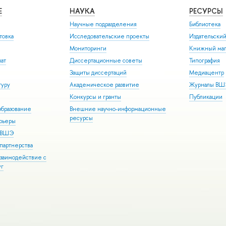
Е
НАУКА
РЕСУРСЫ
Научные подразделения
Библиотека
товка
Исследовательские проекты
Издательски
Мониторинги
Книжный маг
иат
Диссертационные советы
Типография
Защиты диссертаций
Медиацентр
туру
Академическое развитие
Журналы В
Конкурсы и гранты
Публикации
бразование
Внешние научно-информационные
ресурсы
арьеры
р ВШЭ
партнерства
взаимодействие с
уг