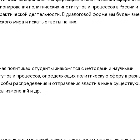
ионирования политических институтов и процессов в России и 
практической деятельности. В диалоговой форме мы будем вм
кого мира и искать ответы на них.
ная политика» студенты знакомятся с методами и научными
тутов и процессов, определяющих политическую сферу в разн
особы распределения и отправления власти в ныне существую
сы изменений и др.
, теории политической науки, а также иметь представление о