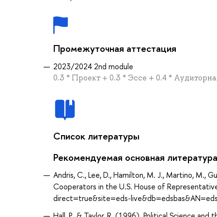
Промежуточная аттестация
2023/2024 2nd module
0.3 * Проект + 0.3 * Эссе + 0.4 * Аудиторн
Список литературы
Рекомендуемая основная литератур
Andris, C., Lee, D., Hamilton, M. J., Martino, M., 
Cooperators in the U.S. House of Representativ
direct=true&site=eds-live&db=edsbas&AN=ed
Hall, P., & Taylor, R. (1996). Political Science an