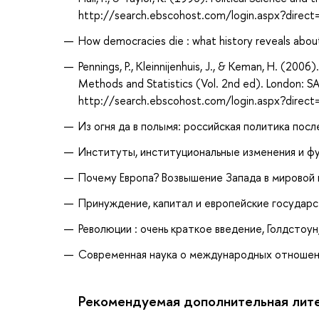
http://search.ebscohost.com/login.aspx?dire
How democracies die : what history reveals about 
Pennings, P., Kleinnijenhuis, J., & Keman, H. (2006
Methods and Statistics (Vol. 2nd ed). London: SA
http://search.ebscohost.com/login.aspx?dir
Из огня да в полымя: российская политика после
Институты, институциональные изменения и фу
Почему Европа? Возвышение Запада в мировой и
Принуждение, капитал и европейские государств
Революции : очень краткое введение, Голдстоун,
Современная наука о международных отношения
Рекомендуемая дополнительная лит