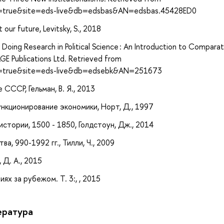
ct=true&site=eds-live&db=edsbas&AN=edsbas.45428ED0
our future, Levitsky, S., 2018
). Doing Research in Political Science : An Introduction to Compara
GE Publications Ltd. Retrieved from
ect=true&site=eds-live&db=edsebk&AN=251673
 СССР, Гельман, В. Я., 2013
нкционирование экономики, Норт, Д., 1997
стории, 1500 - 1850, Голдстоун, Дж., 2014
а, 990-1992 гг., Тилли, Ч., 2009
 Д. А., 2015
х за рубежом. Т. 3:, , 2015
ература