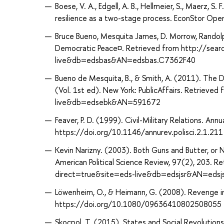
Boese, V. A., Edgell, A. B., Hellmeier, S., Maerz, S
resilience as a two-stage process. EconStor Open
Bruce Bueno, Mesquita James, D. Morrow, Randolph 
Democratic Peace¤. Retrieved from http://sear
live&db=edsbas&AN=edsbas.C7362F40
Bueno de Mesquita, B., & Smith, A. (2011). The D
(Vol. 1st ed). New York: PublicAffairs. Retriev
live&db=edsebk&AN=591672
Feaver, P. D. (1999). Civil-Military Relations. Annu
https://doi.org/10.1146/annurev.polisci.2.1.211
Kevin Narizny. (2003). Both Guns and Butter, or 
American Political Science Review, 97(2), 203. 
direct=true&site=eds-live&db=edsjsr&AN=edsj
Löwenheim, O., & Heimann, G. (2008). Revenge in 
https://doi.org/10.1080/09636410802508055
Skocpol, T. (2015). States and Social Revolutions