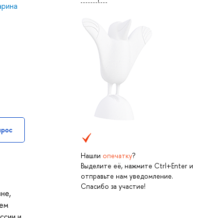
арина
прос
Нашли
опечатку
?
Выделите её, нажмите Ctrl+Enter и
отправьте нам уведомление.
Спасибо за участие!
не,
жем
ссии и