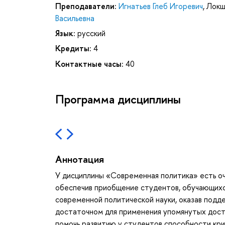
Преподаватели:
Игнатьев Глеб Игоревич
,
Локш
Васильевна
Язык:
русский
Кредиты:
4
Контактные часы:
40
Программа дисциплины
Аннотация
У дисциплины «Современная политика» есть оч
обеспечив приобщение студентов, обучающихс
современной политической науки, оказав подд
достаточном для применения упомянутых дост
помочь развитию у студентов способности кри