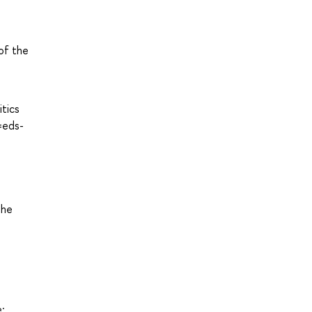
of the
tics
=eds-
The
e: