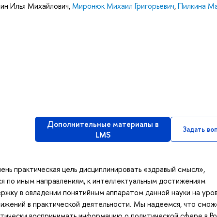
ин Илья Михайлович
,
Миронюк Михаил Григорьевич
,
Пилкина М
Дополнительные материалы в
Задать во
LMS
ень практическая цель дисциплинировать «здравый смысл»,
я по иным направлениям, к интеллектуальным достижениям
ержку в овладении понятийным аппаратом данной науки на уров
ижений в практической деятельности. Мы надеемся, что смо
тически воспринимать информацию о политической сфере в Ро