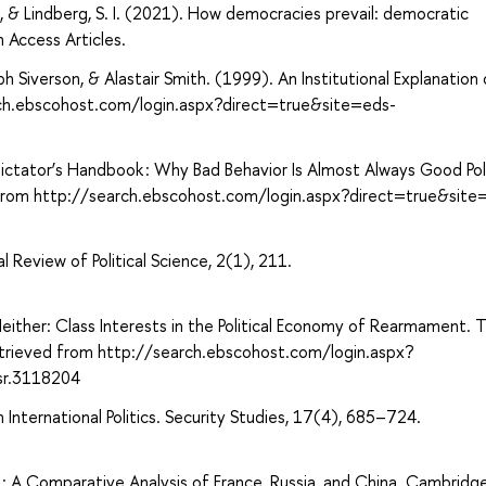
. F., & Lindberg, S. I. (2021). How democracies prevail: democratic
 Access Articles.
Siverson, & Alastair Smith. (1999). An Institutional Explanation 
ch.ebscohost.com/login.aspx?direct=true&site=eds-
ictator’s Handbook : Why Bad Behavior Is Almost Always Good Poli
ed from http://search.ebscohost.com/login.aspx?direct=true&site
al Review of Political Science, 2(1), 211.
Neither: Class Interests in the Political Economy of Rearmament. 
Retrieved from http://search.ebscohost.com/login.aspx?
sr.3118204
International Politics. Security Studies, 17(4), 685–724.
 : A Comparative Analysis of France, Russia, and China. Cambridg