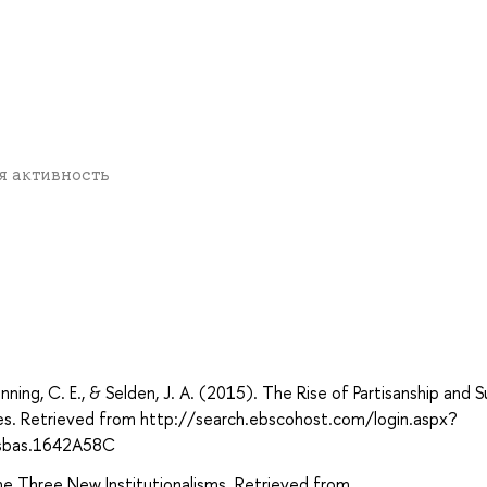
ая активность
а
Gunning, C. E., & Selden, J. A. (2015). The Rise of Partisanship and 
es. Retrieved from http://search.ebscohost.com/login.aspx?
sbas.1642A58C
d the Three New Institutionalisms. Retrieved from