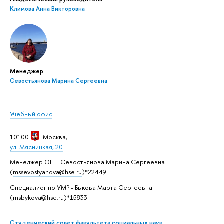
Климова Анна Викторовна
Менеджер
Севостьянова Марина Сергеевна
Учебный офис
10100
Москва
,
ул. Мясницкая, 20
Менеджер ОП - Севостьянова Марина Сергеевна
(
mssevostyanova@hse.ru
)*22449
Специалист по УМР - Быкова Марта Сергеевна
(msbykova@hse.ru)*15833
Студенческий совет факультета социальных наук