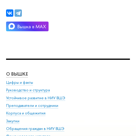
О ВЫШКЕ
ОБ
Цифры и факты
Ли
Руководство и структура
Дов
Устойчивое развитие в НИУ ВШЭ
Ол
Преподаватели и сотрудники
При
Корпуса и общежития
Вы
Закупки
При
Обращения граждан в НИУ ВШЭ
Ас