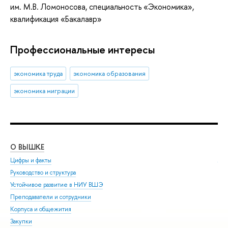
им. М.В. Ломоносова, специальность «Экономика»,
квалификация «Бакалавр»
Профессиональные интересы
экономика труда
экономика образования
экономика миграции
О ВЫШКЕ
ОБ
Цифры и факты
Ли
Руководство и структура
Дов
Устойчивое развитие в НИУ ВШЭ
Ол
Преподаватели и сотрудники
При
Корпуса и общежития
Вы
Закупки
При