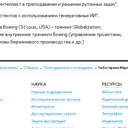
интеллект в преподавании и решении рутинных задач".
стентов с использованием генеративных ИИ".
oeing (St Louis, USA) - тренинг Globalization,
ругие внутренние тренинги Boeing (управление проектами,
новы бережливого производства и др.)
экономики»
→
О Вышке
→
Преподаватели и сотрудники
→
Чеботарева Мари
НАУКА
РЕСУРСЫ
Научные подразделения
Библиотека
ка
Исследовательские проекты
Издательский 
Мониторинги
Книжный магаз
Диссертационные советы
Типография
Защиты диссертаций
Медиацентр