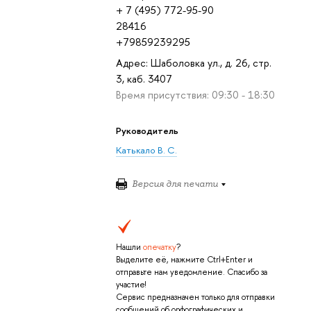
+ 7 (495) 772-95-90
28416
+79859239295
Адрес: Шаболовка ул., д. 26, стр.
3, каб. 3407
Время присутствия: 09:30 - 18:30
Руководитель
Катькало В. С.
Версия для печати
Нашли
опечатку
?
Выделите её, нажмите Ctrl+Enter и
отправьте нам уведомление. Спасибо за
участие!
Сервис предназначен только для отправки
сообщений об орфографических и