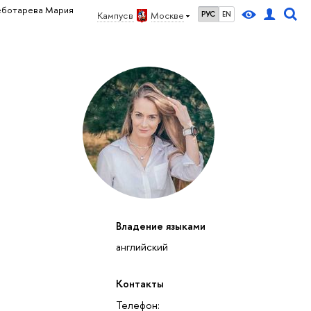
еботарева Мария
Кампус в
Москве
РУС
EN
Владение языками
английский
Контакты
Телефон: