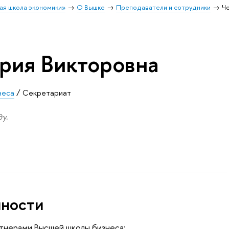
ая школа экономики»
О Вышке
Преподаватели и сотрудники
Ч
рия Викторовна
неса
/
Секретариат
у.
нности
тнерами Высшей школы бизнеса: