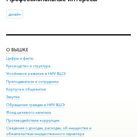
дизайн
О ВЫШКЕ
ОБ
Цифры и факты
Ли
Руководство и структура
Дов
Устойчивое развитие в НИУ ВШЭ
Ол
Преподаватели и сотрудники
При
Корпуса и общежития
Вы
Закупки
При
Обращения граждан в НИУ ВШЭ
Ас
Фонд целевого капитала
До
Противодействие коррупции
Цен
Сведения о доходах, расходах, об имуществе и
Би
обязательствах имущественного характера
Об